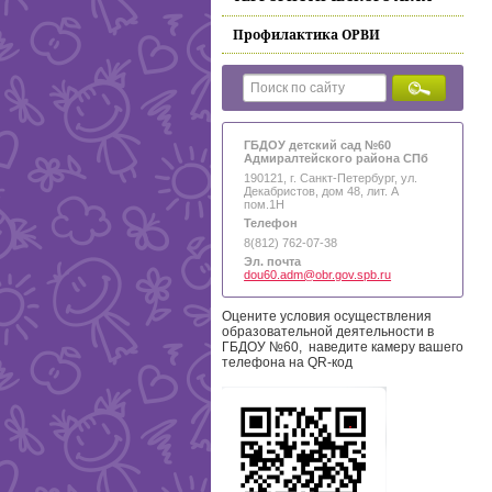
Профилактика ОРВИ
ГБДОУ детский сад №60
Адмиралтейского района СПб
190121, г. Санкт-Петербург, ул.
Декабристов, дом 48, лит. А
пом.1Н
Телефон
8(812) 762-07-38
Эл. почта
dou60.adm@obr.gov.spb.ru
Оцените условия осуществления
образовательной деятельности в
ГБДОУ №60, наведите камеру вашего
телефона на QR-код