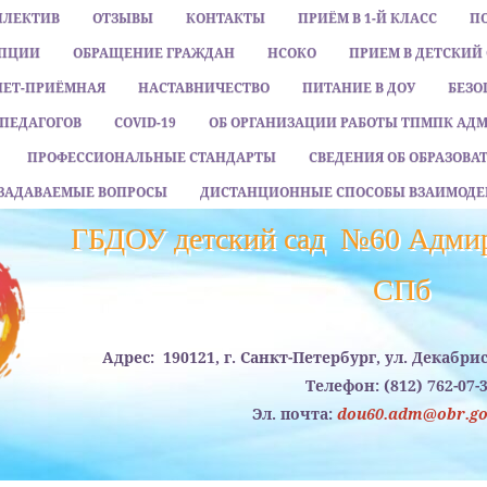
ЛЛЕКТИВ
ОТЗЫВЫ
КОНТАКТЫ
ПРИЁМ В 1-Й КЛАСС
П
УПЦИИ
ОБРАЩЕНИЕ ГРАЖДАН
НСОКО
ПРИЕМ В ДЕТСКИЙ
НЕТ-ПРИЁМНАЯ
НАСТАВНИЧЕСТВО
ПИТАНИЕ В ДОУ
БЕЗО
ПЕДАГОГОВ
COVID-19
ОБ ОРГАНИЗАЦИИ РАБОТЫ ТПМПК АД
ПРОФЕССИОНАЛЬНЫЕ СТАНДАРТЫ
СВЕДЕНИЯ ОБ ОБРАЗОВ
 ЗАДАВАЕМЫЕ ВОПРОСЫ
ДИСТАНЦИОННЫЕ СПОСОБЫ ВЗАИМОДЕ
ГБДОУ детский сад №60 Адмир
CПб
Адрес:
190121, г. Санкт-Петербург, ул. Декабри
Телефон:
(812) 762-07-
Эл. почта:
dou60.adm@obr.gov