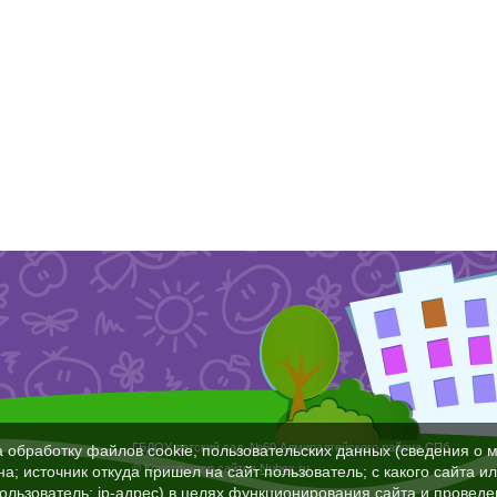
ГБДОУ детский сад №60 Адмиралтейского района СПб
а обработку файлов cookie, пользовательских данных (сведения о м
© Конструктор сайтов
Nubex.ru
а; источник откуда пришел на сайт пользователь; с какого сайта и
пользователь; ip-адрес) в целях функционирования сайта и проведе