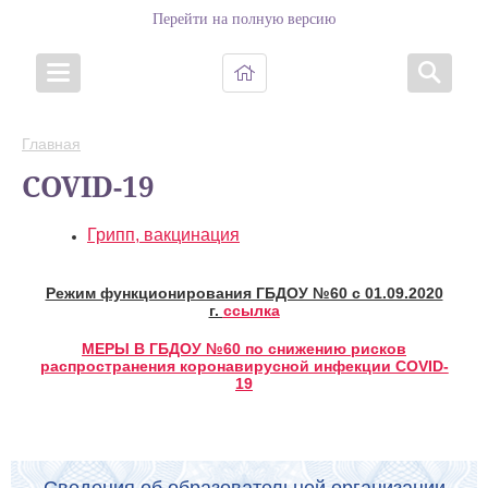
Перейти на полную версию
Главная
COVID-19
Грипп, вакцинация
Режим функционирования ГБДОУ №60 с 01.09.2020
г.
ссылка
МЕРЫ В ГБДОУ №60 по снижению рисков
распространения коронавирусной инфекции COVID-
19
Сведения об образовательной организации