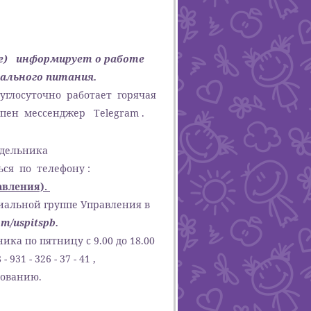
ние) информирует о работе
иального питания.
глосуточно работает горячая
упен мессенджер Telegram .
едельника
ься по телефону :
авления).
иальной группе Управления в
com/uspitspb.
ка по пятницу с 9.00 до 18.00
31 - 326 - 37 - 41 ,
зованию.