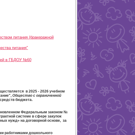
еством питания (бракеражной
ества питания"
етей в ГБДОУ №60
ществляется в 2025 - 2026 учебном
тание",
Общество с ограниченной
 средств бюджета.
становленном Федеральным законом №
нтрактной системе в сфере закупок
ных нужд» на договорной основе, за
ми работниками дошкольного