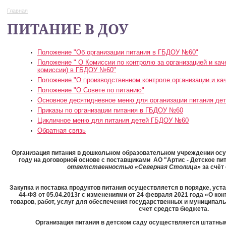
Главная
ПИТАНИЕ В ДОУ
Положение "Об организации питания в ГБДОУ №60"
Положение " О Комиссии по контролю за организацией и кач
комиссии) в ГБДОУ №60"
Положение "О производственном контроле организации и кач
Положение "О Совете по питанию"
Основное десятидневное меню для организации питания д
Приказы по организации питания в ГБДОУ №60
Цикличное меню для питания детей ГБДОУ №60
Обратная связь
Организация питания в дошкольном образовательном учреждении осу
году на договорной основе с поставщиками АО "Артис - Детское пи
ответственностью «Северная Столица»
за счёт
Закупка и поставка продуктов питания осуществляется в порядке, у
44-ФЗ от 05.04.2013г с изменениями от 24 февраля 2021 года «О ко
товаров, работ, услуг для обеспечения государственных и муниципаль
счет средств бюджета.
Организация питания в детском саду осуществляется штатны