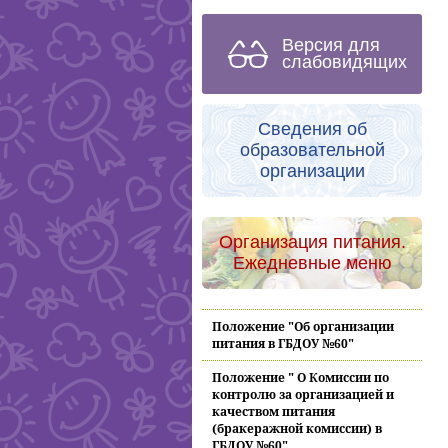
Версия для
слабовидящих
Сведения об
образовательной
организации
Организация питания.
Ежедневные меню
Положение "Об организации
питания в ГБДОУ №60"
Положение " О Комиссии по
контролю за организацией и
качеством питания
(бракеражной комиссии) в
ГБДОУ №60"