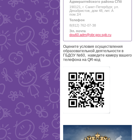
Адмиралтейского района СПб
190121, г. Санкт-Петербург, ул.
Декабристов, дом 48, лит. А
пом.1Н
Телефон
8(812) 762-07-38
Эл. почта
dou60.adm@obr.gov.spb.ru
Оцените условия осуществления
образовательной деятельности в
ГБДОУ №60, наведите камеру вашего
телефона на QR-код