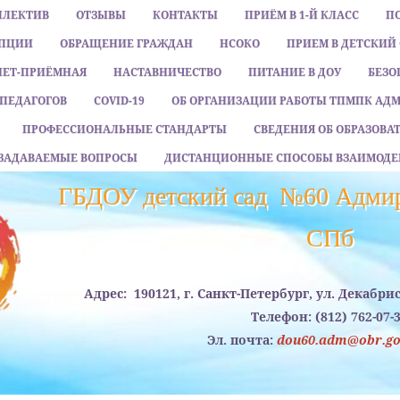
ЛЛЕКТИВ
ОТЗЫВЫ
КОНТАКТЫ
ПРИЁМ В 1-Й КЛАСС
П
УПЦИИ
ОБРАЩЕНИЕ ГРАЖДАН
НСОКО
ПРИЕМ В ДЕТСКИЙ
НЕТ-ПРИЁМНАЯ
НАСТАВНИЧЕСТВО
ПИТАНИЕ В ДОУ
БЕЗО
ПЕДАГОГОВ
COVID-19
ОБ ОРГАНИЗАЦИИ РАБОТЫ ТПМПК АД
ПРОФЕССИОНАЛЬНЫЕ СТАНДАРТЫ
СВЕДЕНИЯ ОБ ОБРАЗОВ
 ЗАДАВАЕМЫЕ ВОПРОСЫ
ДИСТАНЦИОННЫЕ СПОСОБЫ ВЗАИМОДЕ
ГБДОУ детский сад №60 Адмир
CПб
Адрес:
190121, г. Санкт-Петербург, ул. Декабри
Телефон:
(812) 762-07-
Эл. почта:
dou60.adm@obr.gov