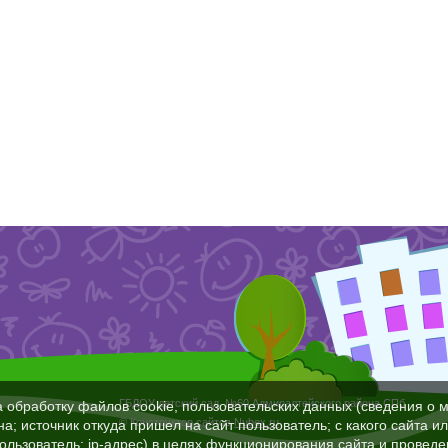
ГБДОУ детский сад №60 Адмиралтейского района СПб
а обработку файлов cookie, пользовательских данных (сведения о м
© Конструктор сайтов
Nubex.ru
а; источник откуда пришел на сайт пользователь; с какого сайта и
пользователь; ip-адрес) в целях функционирования сайта и проведе