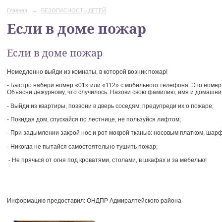
Главная
→
БЕЗОПАСНОСТЬ ДЕТЕЙ
Если в доме пожар
Если в доме пожар
Немедленно выйди из комнаты, в которой возник пожар!
- Быстро набери номер «01» или «112» с мобильного телефона. Это номер
Объясни дежурному, что случилось. Назови свою фамилию, имя и домашни
- Выйди из квартиры, позвони в дверь соседям, предупреди их о пожаре;
- Покидая дом, спускайся по лестнице, не пользуйся лифтом;
- При задымлении закрой нос и рот мокрой тканью: носовым платком, шар
- Никогда не пытайся самостоятельно тушить пожар;
- Не прячься от огня под кроватями, столами, в шкафах и за мебелью!
Информацию предоставил: ОНДПР Адмиралтейского района