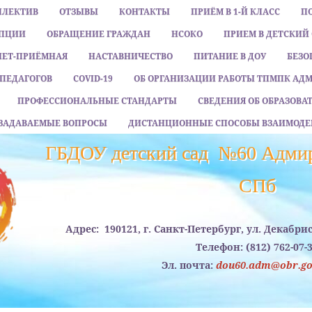
ЛЛЕКТИВ
ОТЗЫВЫ
КОНТАКТЫ
ПРИЁМ В 1-Й КЛАСС
П
УПЦИИ
ОБРАЩЕНИЕ ГРАЖДАН
НСОКО
ПРИЕМ В ДЕТСКИЙ
НЕТ-ПРИЁМНАЯ
НАСТАВНИЧЕСТВО
ПИТАНИЕ В ДОУ
БЕЗО
ПЕДАГОГОВ
COVID-19
ОБ ОРГАНИЗАЦИИ РАБОТЫ ТПМПК АД
ПРОФЕССИОНАЛЬНЫЕ СТАНДАРТЫ
СВЕДЕНИЯ ОБ ОБРАЗОВ
 ЗАДАВАЕМЫЕ ВОПРОСЫ
ДИСТАНЦИОННЫЕ СПОСОБЫ ВЗАИМОДЕ
ГБДОУ детский сад №60 Адмир
CПб
Адрес:
190121, г. Санкт-Петербург, ул. Декабри
Телефон:
(812) 762-07-
Эл. почта:
dou60.adm@obr.gov