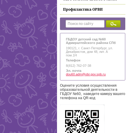
Профилактика ОРВИ
ГБДОУ детский сад №60
Адмиралтейского района СПб
190121, г. Санкт-Петербург, ул.
Декабристов, дом 48, лит. А
пом.1Н
Телефон
8(812) 762-07-38
Эл. почта
dou60.adm@obr.gov.spb.ru
Оцените условия осуществления
образовательной деятельности в
ГБДОУ №60, наведите камеру вашего
телефона на QR-код