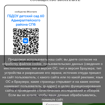
Продолжая использовать наш сайт, вы даете согласие на
обработку файлов cookie, пользовательских данных (сведения о
местоположении; тип и версия ОС; тип и версия Браузера; тип
устройства и разрешение его экрана; источник откуда пришел
на сайт пользователь; с какого сайта или по какой рекламе; язык
ОС и Браузера; какие страницы открывает и на какие кнопки
нажимает пользователь; ip-адрес) в целях функционирования
ГБДОУ детский сад №60 Адмиралтейского района СПб
сайта и проведения статистических исследований и обзоров.
Если вы не хотите, чтобы ваши данные обрабатывались,
© Конструктор сайтов
Nubex.ru
покиньте сайт.