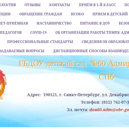
ЛЛЕКТИВ
ОТЗЫВЫ
КОНТАКТЫ
ПРИЁМ В 1-Й КЛАСС
П
УПЦИИ
ОБРАЩЕНИЕ ГРАЖДАН
НСОКО
ПРИЕМ В ДЕТСКИЙ
НЕТ-ПРИЁМНАЯ
НАСТАВНИЧЕСТВО
ПИТАНИЕ В ДОУ
БЕЗО
ПЕДАГОГОВ
COVID-19
ОБ ОРГАНИЗАЦИИ РАБОТЫ ТПМПК АД
ПРОФЕССИОНАЛЬНЫЕ СТАНДАРТЫ
СВЕДЕНИЯ ОБ ОБРАЗОВ
 ЗАДАВАЕМЫЕ ВОПРОСЫ
ДИСТАНЦИОННЫЕ СПОСОБЫ ВЗАИМОДЕ
ГБДОУ детский сад №60 Адмир
CПб
Адрес:
190121, г. Санкт-Петербург, ул. Декабри
Телефон:
(812) 762-07-
Эл. почта:
dou60.adm@obr.gov