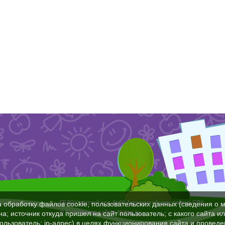
ГБДОУ детский сад №60 Адмиралтейского района СПб
а обработку файлов cookie, пользовательских данных (сведения о м
© Конструктор сайтов
Nubex.ru
а; источник откуда пришел на сайт пользователь; с какого сайта и
пользователь; ip-адрес) в целях функционирования сайта и проведе