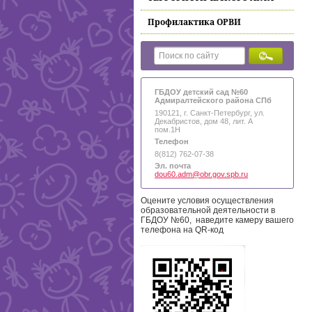
Профилактика ОРВИ
ГБДОУ детский сад №60
Адмиралтейского района СПб
190121, г. Санкт-Петербург, ул.
Декабристов, дом 48, лит. А
пом.1Н
Телефон
8(812) 762-07-38
Эл. почта
dou60.adm@obr.gov.spb.ru
Оцените условия осуществления
образовательной деятельности в
ГБДОУ №60, наведите камеру вашего
телефона на QR-код