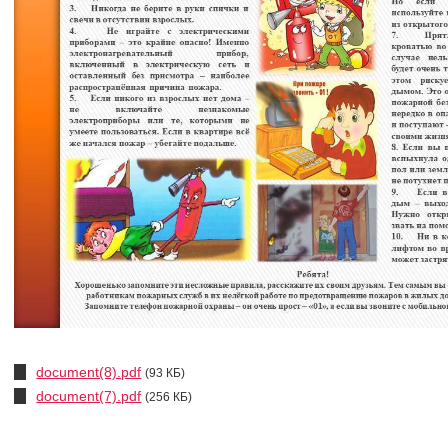
document(8).pdf
(93 КБ)
document(7).pdf
(256 КБ)