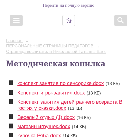
Перейти на полную версию
Главная
→
ПЕРСОНАЛЬНЫЕ СТРАНИЦЫ ПЕДАГОГОВ
→
Страница воспитателя Николаевой Татьяны Валерьевны
Методическая копилка
конспект занятия по сенсорике.docx
(13 КБ)
Конспект игры-занятия.docx
(13 КБ)
Конспект занятия детей раннего возраста В
гостях у сказки.docx
(13 КБ)
Веселый отдых (1).docx
(16 КБ)
магазин игрушек.docx
(14 КБ)
курочка Ряба.docx
(14 КБ)