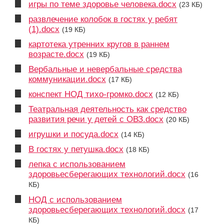
игры по теме здоровье человека.docx
(23 КБ)
развлечение колобок в гостях у ребят
(1).docx
(19 КБ)
картотека утренних кругов в раннем
возрасте.docx
(19 КБ)
Вербальные и невербальные средства
коммуникации.docx
(17 КБ)
конспект НОД тихо-громко.docx
(12 КБ)
Театральная деятельность как средство
развития речи у детей с ОВЗ.docx
(20 КБ)
игрушки и посуда.docx
(14 КБ)
В гостях у петушка.docx
(18 КБ)
лепка с использованием
здоровьесберегающих технологий.docx
(16
КБ)
НОД с использованием
здоровьесберегающих технологий.docx
(17
КБ)