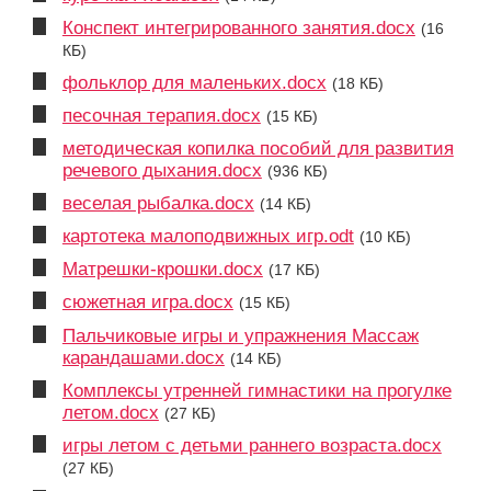
Конспект интегрированного занятия.docx
(16
КБ)
фольклор для маленьких.docx
(18 КБ)
песочная терапия.docx
(15 КБ)
методическая копилка пособий для развития
речевого дыхания.docx
(936 КБ)
веселая рыбалка.docx
(14 КБ)
картотека малоподвижных игр.odt
(10 КБ)
Матрешки-крошки.docx
(17 КБ)
сюжетная игра.docx
(15 КБ)
Пальчиковые игры и упражнения Массаж
карандашами.docx
(14 КБ)
Комплексы утренней гимнастики на прогулке
летом.docx
(27 КБ)
игры летом с детьми раннего возраста.docx
(27 КБ)