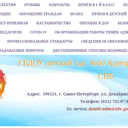
ЛЛЕКТИВ
ОТЗЫВЫ
КОНТАКТЫ
ПРИЁМ В 1-Й КЛАСС
П
УПЦИИ
ОБРАЩЕНИЕ ГРАЖДАН
НСОКО
ПРИЕМ В ДЕТСКИЙ
НЕТ-ПРИЁМНАЯ
НАСТАВНИЧЕСТВО
ПИТАНИЕ В ДОУ
БЕЗО
ПЕДАГОГОВ
COVID-19
ОБ ОРГАНИЗАЦИИ РАБОТЫ ТПМПК АД
ПРОФЕССИОНАЛЬНЫЕ СТАНДАРТЫ
СВЕДЕНИЯ ОБ ОБРАЗОВ
 ЗАДАВАЕМЫЕ ВОПРОСЫ
ДИСТАНЦИОННЫЕ СПОСОБЫ ВЗАИМОДЕ
ГБДОУ детский сад №60 Адмир
CПб
Адрес:
190121, г. Санкт-Петербург, ул. Декабри
Телефон:
(812) 762-07-
Эл. почта:
dou60.adm@obr.gov