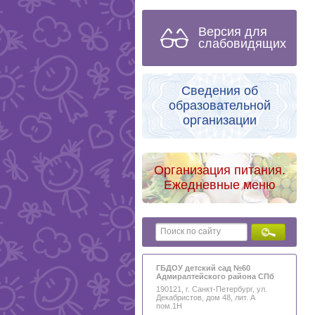
Версия для
слабовидящих
Сведения об
образовательной
организации
Организация питания.
Ежедневные меню
ГБДОУ детский сад №60
Адмиралтейского района СПб
190121, г. Санкт-Петербург, ул.
Декабристов, дом 48, лит. А
пом.1Н